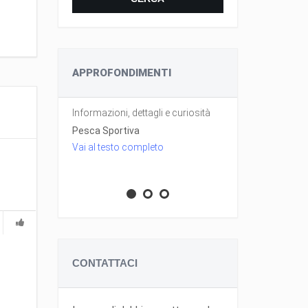
APPROFONDIMENTI
datte nella
Informazioni, dettagli e curiosità
Le attrezzatur
tteristiche
Pesca e le fu
Pesca Sportiva
Vai al testo completo
Le Esche nel
Vai al testo 
CONTATTACI