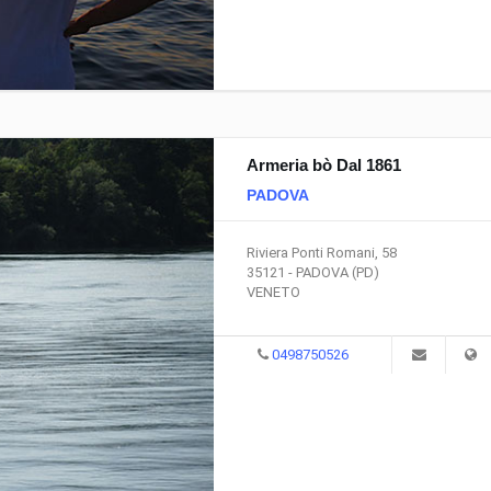
Armeria bò Dal 1861
Le attrezzature principali per la
Quali attrezzature sono a
PADOVA
Pesca e le funzioni delle esche
pesca e quali le loro cara
Le Esche nella Pesca
Attrezzi per la Pesca
Riviera Ponti Romani, 58
Vai al testo completo
Vai al testo completo
35121 - PADOVA (PD)
VENETO
0498750526