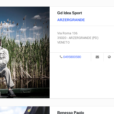
Gd Idea Sport
ARZERGRANDE
Via Roma 136
35020 - ARZERGRANDE (PD)
VENETO
0495800580
Benesso Paolo