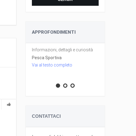
APPROFONDIMENTI
datte nella
Informazioni, dettagli e curiosità
Le attrezzatur
tteristiche
Pesca e le fu
Pesca Sportiva
Vai al testo completo
Le Esche nel
Vai al testo 
CONTATTACI