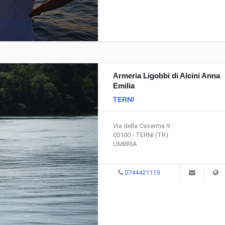
Armeria Ligobbi di Alcini Anna
Le attrezzature principali per la
Quali attrezzature sono a
Emilia
Pesca e le funzioni delle esche
pesca e quali le loro cara
TERNI
Le Esche nella Pesca
Attrezzi per la Pesca
Vai al testo completo
Vai al testo completo
Via della Caserma 9
05100 - TERNI (TR)
UMBRIA
0744421119