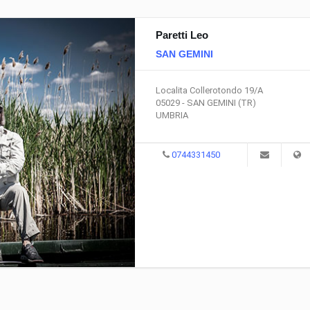
Paretti Leo
SAN GEMINI
Localita Collerotondo 19/A
05029 - SAN GEMINI (TR)
UMBRIA
0744331450